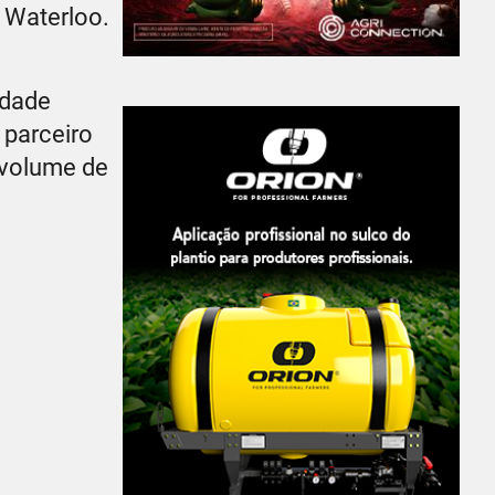
 Waterloo.
idade
 parceiro
 volume de