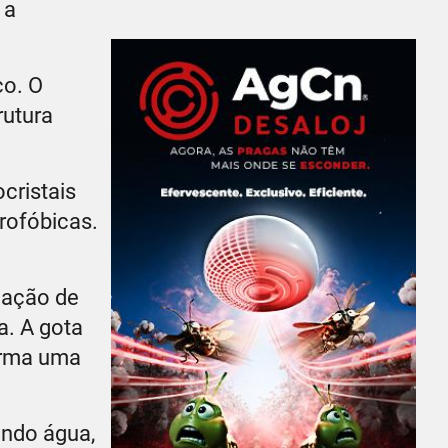
 a
co. O
rutura
cristais
rofóbicas.
mação de
a. A gota
forma uma
ando água,