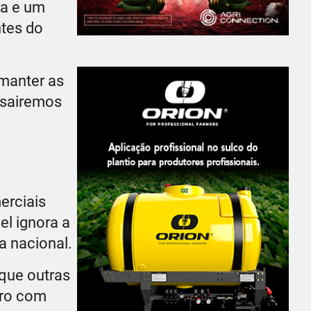
ca e um
ntes do
manter as
o sairemos
erciais
el ignora a
a nacional.
que outras
iro com