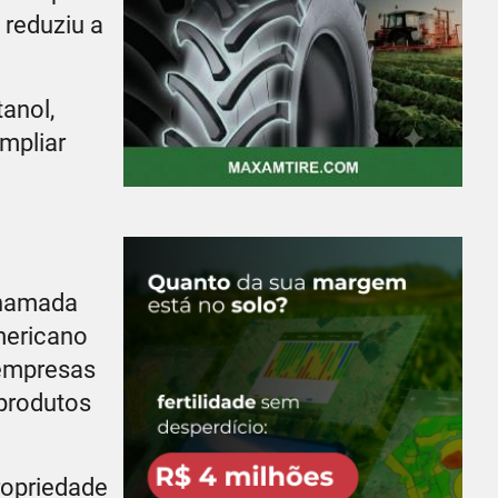
 reduziu a
tanol,
mpliar
chamada
mericano
 empresas
produtos
propriedade