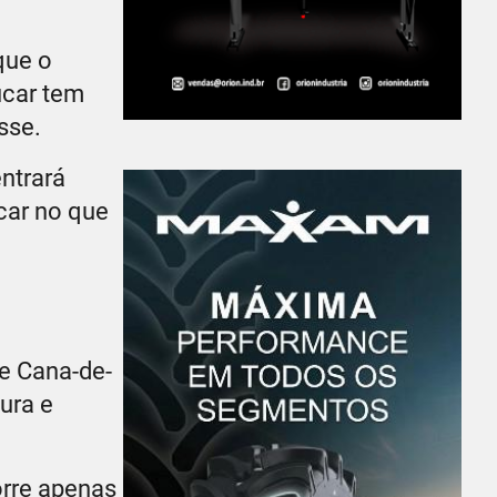
que o
úcar tem
sse.
ntrará
car no que
de Cana-de-
ura e
rre apenas