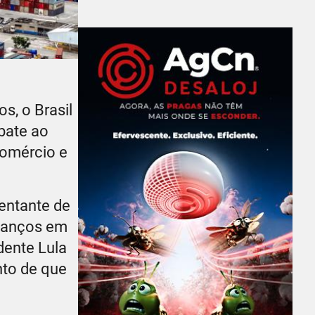
s, o Brasil
bate ao
Comércio e
entante de
avanços em
dente Lula
nto de que