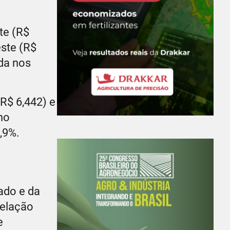
te (R$
este (R$
eda nos
R$ 6,442) e
no
0,9%.
ado e da
relação
e