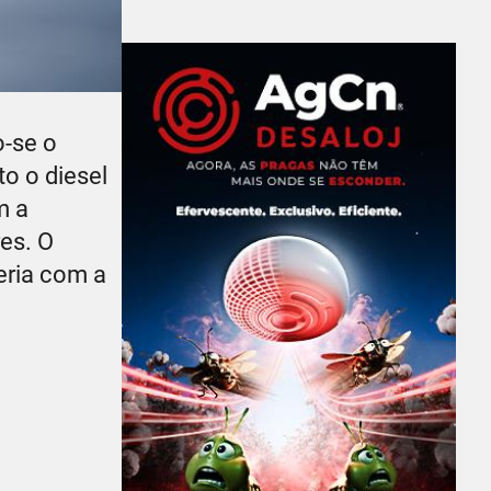
o-se o
to o diesel
m a
es. O
eria com a