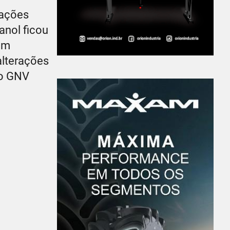
iações
anol ficou
am
alterações
 o GNV