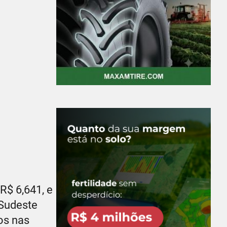
R$ 6,641, e
 Sudeste
os nas