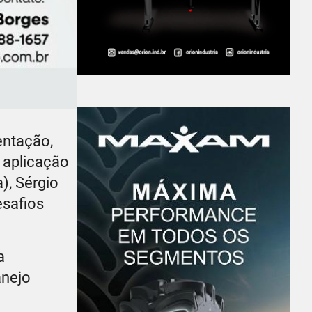
entação,
a aplicação
), Sérgio
esafios
a
anejo