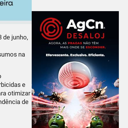
 de junho,
nsumos na
o
rbicidas e
ra otimizar
endência de