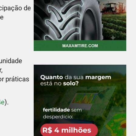
icipação de
de
tunidade
,
r práticas
4e
).