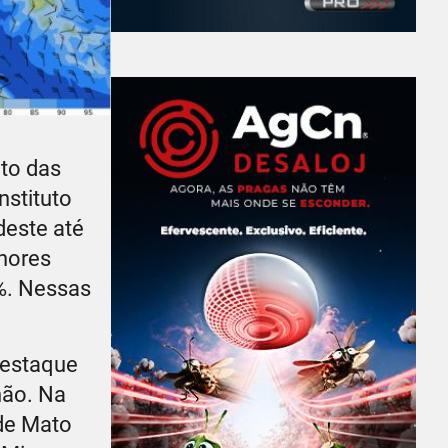
nto das
nstituto
deste até
enores
0%. Nessas
destaque
hão. Na
 de Mato