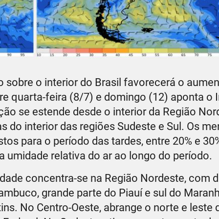
sobre o interior do Brasil favorecerá o aume
e quarta-feira (8/7) e domingo (12) aponta o I
ção se estende desde o interior da Região Nor
s do interior das regiões Sudeste e Sul. Os m
istos para o período das tardes, entre 20% e 3
xa umidade relativa do ar ao longo do período.
umidade concentra-se na Região Nordeste, com 
nambuco, grande parte do Piauí e sul do Maran
ins. No Centro-Oeste, abrange o norte e leste