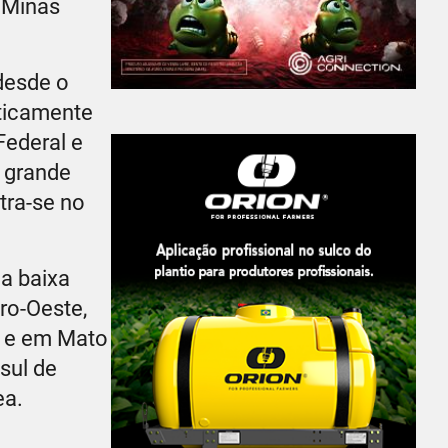
e Minas
desde o
aticamente
Federal e
r grande
tra-se no
 a baixa
ro-Oeste,
l e em Mato
sul de
ea.