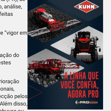
, análise,
feitas
re “vigor em
icação do
estes
rioração
onais,
ecção pelos
 Além disso,