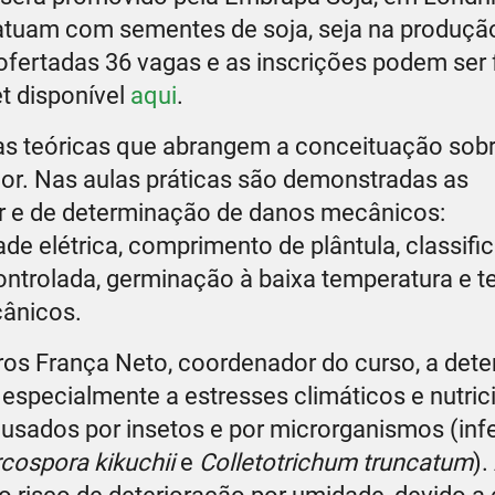
 atuam com sementes de soja, seja na produção
ofertadas 36 vagas e as inscrições podem ser 
t disponível
aqui
.
ulas teóricas que abrangem a conceituação sob
gor. Nas aulas práticas são demonstradas as
or e de determinação de danos mecânicos:
ade elétrica, comprimento de plântula, classif
 controlada, germinação à baixa temperatura e t
cânicos.
os França Neto, coordenador do curso, a dete
especialmente a estresses climáticos e nutrici
sados por insetos e por microrganismos (inf
rcospora kikuchii
e
Colletotrichum truncatum
).