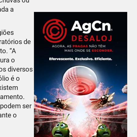
 chuvas ou
ada a
giões
ratórios de
to. “A
ura o
os diversos
lio é o
xistem
namento.
e podem ser
ante o