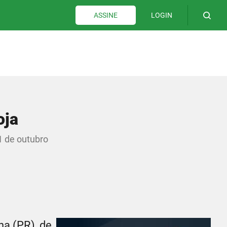
LOGIN
ASSINE
oja
1 de outubro
a (PR), de