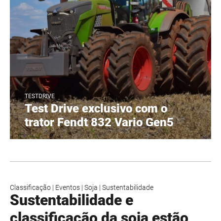
TESTDRIVE
Test Drive exclusivo com o
trator Fendt 832 Vario Gen5
Classificação
|
Eventos
|
Soja
|
Sustentabilidade
Sustentabilidade e
classificação da soja estão