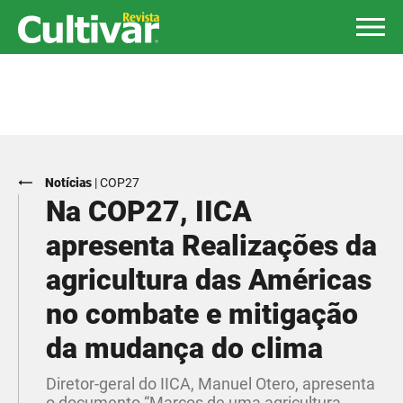
Notícias
|
COP27
Na COP27, IICA
apresenta Realizações da
agricultura das Américas
no combate e mitigação
da mudança do clima
Diretor-geral do IICA, Manuel Otero, apresenta
o documento “Marcos de uma agricultura