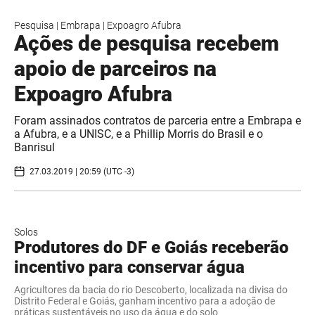
Pesquisa
|
Embrapa
|
Expoagro Afubra
Ações de pesquisa recebem
apoio de parceiros na
Expoagro Afubra
Foram assinados contratos de parceria entre a Embrapa e
a Afubra, e a UNISC, e a Phillip Morris do Brasil e o
Banrisul
27.03.2019 | 20:59 (UTC -3)
Solos
Produtores do DF e Goiás receberão
incentivo para conservar água
Agricultores da bacia do rio Descoberto, localizada na divisa do
Distrito Federal e Goiás, ganham incentivo para a adoção de
práticas sustentáveis no uso da água e do solo