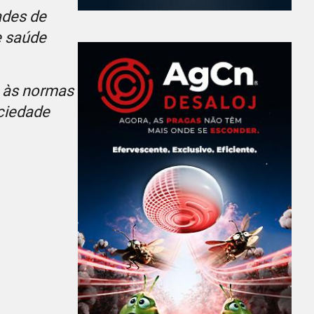
ades de
e saúde
o às normas
ociedade