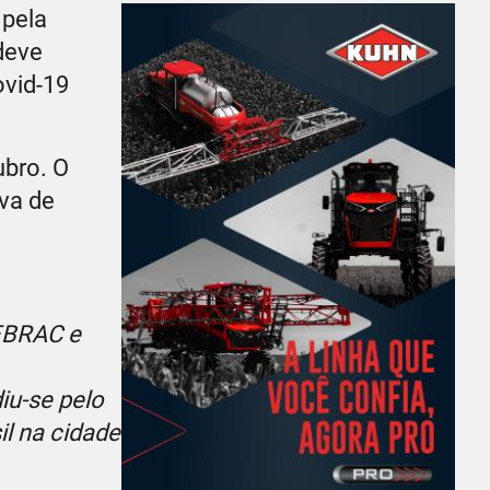
 pela
deve
ovid-19
ubro. O
va de
EBRAC e
iu-se pelo
l na cidade