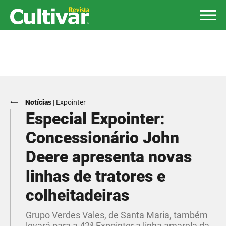
Notícias
|
Expointer
Especial Expointer:
Concessionário John
Deere apresenta novas
linhas de tratores e
colheitadeiras
Grupo Verdes Vales, de Santa Maria, também
levará para a 42ª Expointer a linha amarela da