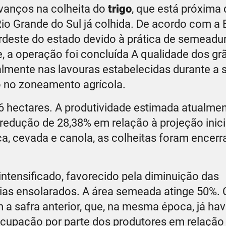
avanços na colheita do
trigo
, que está próxima 
io Grande do Sul já colhida. De acordo com a
rdeste do estado devido à prática de semeadu
, a operação foi concluída A qualidade dos gr
almente nas lavouras estabelecidas durante a
 no zoneamento agrícola.
236 hectares. A produtividade estimada atualmen
redução de 28,38% em relação à projeção inici
a, cevada e canola, as colheitas foram encerr
intensificado, favorecido pela diminuição das
ias ensolarados. A área semeada atinge 50%. 
 safra anterior, que, na mesma época, já hav
cupação por parte dos produtores em relação 