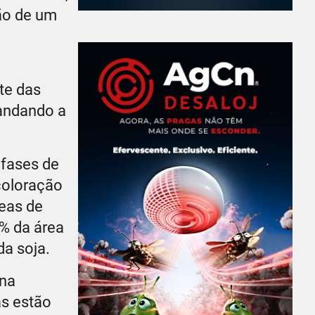
ão de um
te das
mandando a
fases de
coloração
reas de
% da área
da soja.
 na
as estão