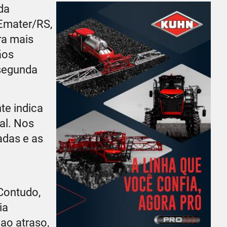
da
 Emater/RS,
ra mais
ãos
 segunda
te indica
al. Nos
adas e as
Contudo,
ia
ao atraso,