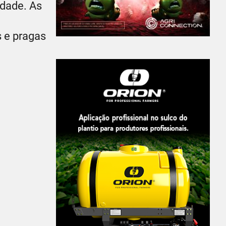
idade. As
s e pragas