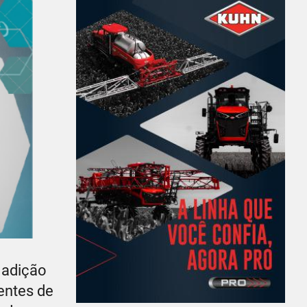
 adição
entes de