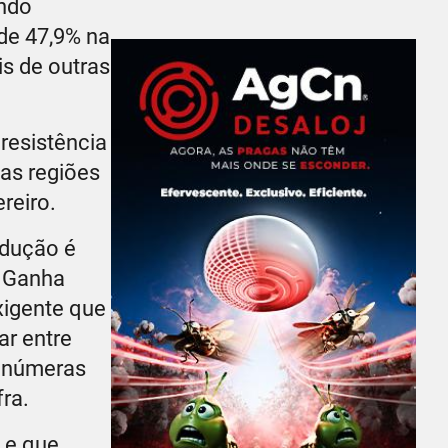
endo
de 47,9% na
s de outras
resistência
as regiões
reiro.
odução é
. Ganha
xigente que
r entre
 inúmeras
fra.
 e que