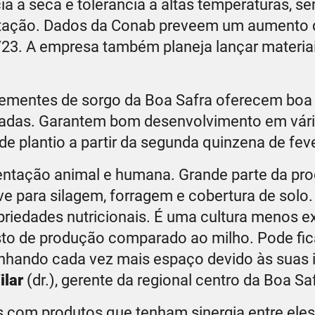
 à seca e tolerância a altas temperaturas, s
entação. Dados da Conab preveem um aumento 
/23. A empresa também planeja lançar materiai
sementes de sorgo da Boa Safra oferecem boa 
evadas. Garantem bom desenvolvimento em vári
e plantio a partir da segunda quinzena de feve
mentação animal e humana. Grande parte da pr
e para silagem, forragem e cobertura de solo
priedades nutricionais. É uma cultura menos e
to de produção comparado ao milho. Pode fica
anhando cada vez mais espaço devido às suas
ilar
(dr.), gerente da regional centro da Boa Sa
as com produtos que tenham sinergia entre eles