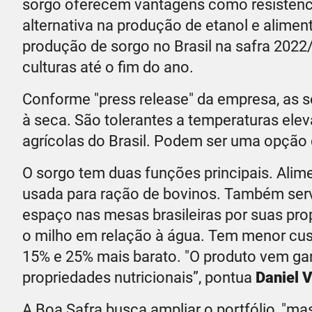
sorgo oferecem vantagens como resistência
alternativa na produção de etanol e alim
produção de sorgo no Brasil na safra 2022
culturas até o fim do ano.
Conforme "press release" da empresa, as 
à seca. São tolerantes a temperaturas el
agrícolas do Brasil. Podem ser uma opção d
O sorgo tem duas funções principais. Ali
usada para ração de bovinos. Também serv
espaço nas mesas brasileiras por suas pro
o milho em relação à água. Tem menor cus
15% e 25% mais barato. "O produto vem g
propriedades nutricionais”, pontua
Daniel V
A Boa Safra busca ampliar o portfólio, "m