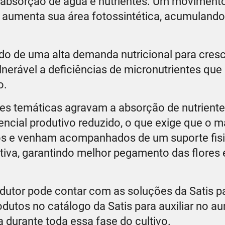
 absorção de água e nutrientes. Um moviment
e aumenta sua área fotossintética, acumulando
o de uma alta demanda nutricional para cres
ulnerável a deficiências de micronutrientes que
io.
es temáticas agravam a absorção de nutriente
encial produtivo reduzido, o que exige que o 
ados e venham acompanhados de um suporte fis
utiva, garantindo melhor pegamento das flores 
utor pode contar com as soluções da Satis par
odutos no catálogo da Satis para auxiliar no a
a durante toda essa fase do cultivo.