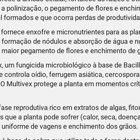
a a polinização, o pegamento de flores e ench
l formados e que ocorra perdas de produtivida
 fornece enxofre e micronutrientes para as pla
 formação de nódulos e absorção de água e nu
e, maior pegamento de flores e enchimento de 
x, um fungicida microbiológico à base de Baci
 controla oídio, ferrugem asiática, cercospora
O Multivex protege a planta em momentos crít
 fase reprodutiva rico em extratos de algas, fit
s que a planta pode sofrer (calor, seca, doenç
 uniforme de vagens e enchimento dos grãos.