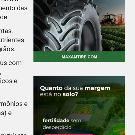
imento das
de.
ntas,
trientes.
grãos.
llus com
,
icos e
ormônios e
as) e