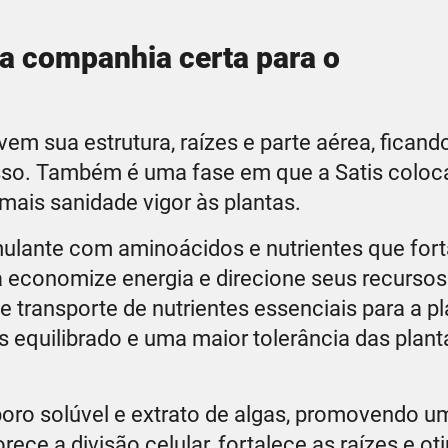
a companhia certa para o
em sua estrutura, raízes e parte aérea, ficand
esso. Também é uma fase em que a Satis coloc
ais sanidade vigor às plantas.
imulante com aminoácidos e nutrientes que for
nta economize energia e direcione seus recursos
transporte de nutrientes essenciais para a pla
 equilibrado e uma maior tolerância das plant
boro solúvel e extrato de algas, promovendo u
ece a divisão celular, fortalece as raízes e ot