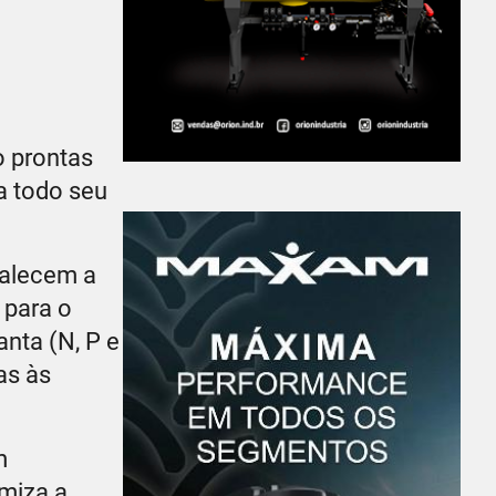
o prontas
a todo seu
talecem a
 para o
nta (N, P e
as às
m
imiza a