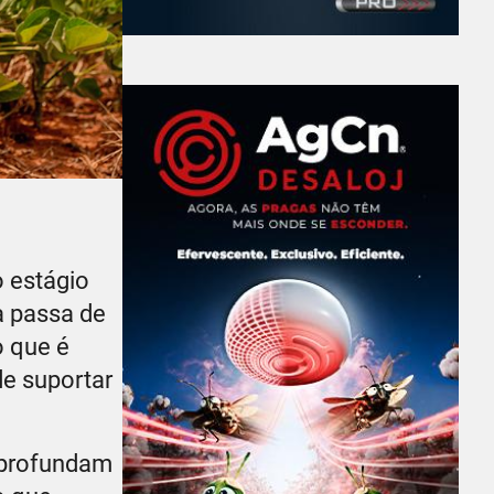
o estágio
a passa de
o que é
de suportar
 aprofundam