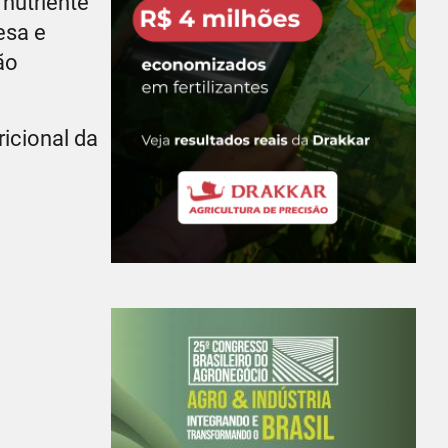
 nutriente
esa e
ão
icional da