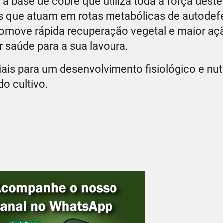
to à base de cobre que utiliza toda a força deste
tas que atuam em rotas metabólicas de autodef
promove rápida recuperação vegetal e maior aç
r saúde para a sua lavoura.
ais para um desenvolvimento fisiológico e nutr
o cultivo.