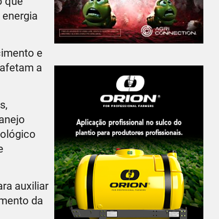
o que
 energia
cimento e
 afetam a
s,
manejo
iológico
e
a auxiliar
umento da