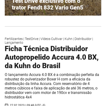
Test Drive exclusivo com o
trator Fendt 832 Vario Gen5
Fertilizantes
|
TestDrive
|
Vídeos Cultivar
|
Kuhn
|
Distribuidor
|
Lançamento
Ficha Técnica Distribuidor
Autopropelido Accura 4.0 BX,
da Kuhn do Brasil
O lançamento Accura 4.0 BX é a combinação perfeita da
robustez do pulverizador Boxer H com a eficácia da
distribuição da linha Accura. Com reservatório de 4
metros cúbicos e faixa de aplicação de até 36 metros, o
distribuidor vem com motor de 190cv e transmissão
hidrostática 4x4
27.02.2023 | 09:48 (UTC -3)