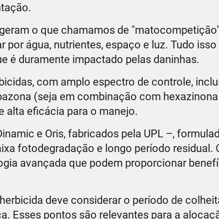
ntação.
s geram o que chamamos de "matocompetição"
or água, nutrientes, espaço e luz. Tudo isso 
que é duramente impactado pelas daninhas.
icidas, com amplo espectro de controle, inclu
rbazona (seja em combinação com hexazinona 
 alta eficácia para o manejo.
inamic e Oris, fabricados pela UPL –, formula
aixa fotodegradação e longo período residual.
ologia avançada que podem proporcionar benefí
 herbicida deve considerar o período de colhei
a. Esses pontos são relevantes para a alocaç