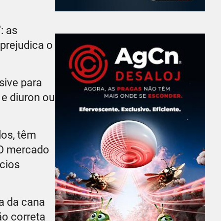
: as
prejudica o
sive para
e diuron ou
dos, têm
 O mercado
cios
ta da cana
ão correta