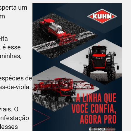
esperta um
om
ita
 é esse
aninhas,
 espécies de
s-de-viola.
iais. O
infestação
 desses