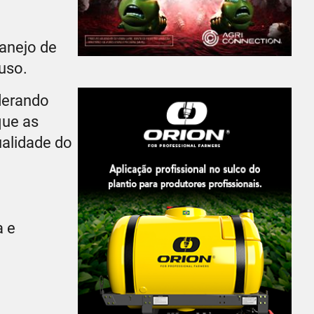
manejo de
uso.
derando
que as
ualidade do
a e