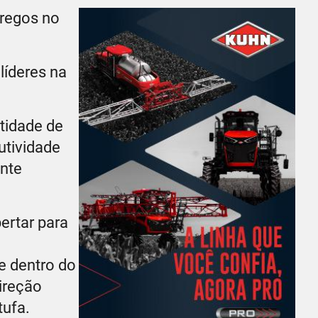
pregos no
líderes na
ntidade de
utividade
ente
ertar para
e dentro do
direção
tufa.