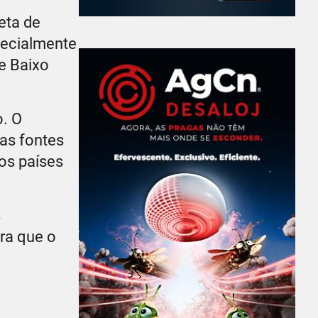
eta de
pecialmente
e Baixo
o. O
 as fontes
os países
s
ra que o