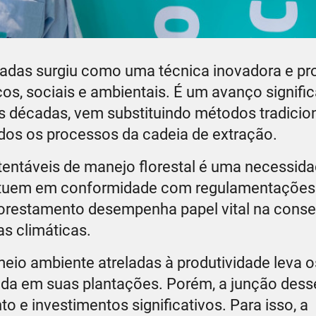
stadas surgiu como uma técnica inovadora e p
os, sociais e ambientais. É um avanço signific
mas décadas, vem substituindo métodos tradicio
odos os processos da cadeia de extração.
stentáveis de manejo florestal é uma necessid
atuem em conformidade com regulamentações
florestamento desempenha papel vital na cons
s climáticas.
eio ambiente atreladas à produtividade leva o
ada em suas plantações. Porém, a junção dess
o e investimentos significativos. Para isso, a