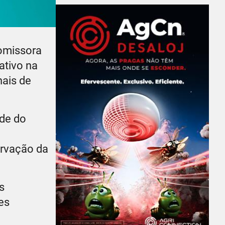
romissora
ativo na
nais de
ade do
ervação da
s
es