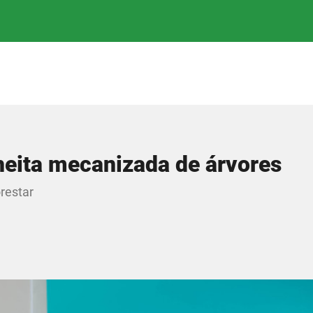
heita mecanizada de árvores
orestar