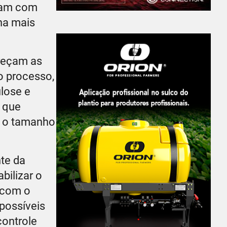
tuam com
ha mais
reçam as
o processo,
ulose e
o que
m o tamanho
te da
bilizar o
 com o
 possíveis
controle