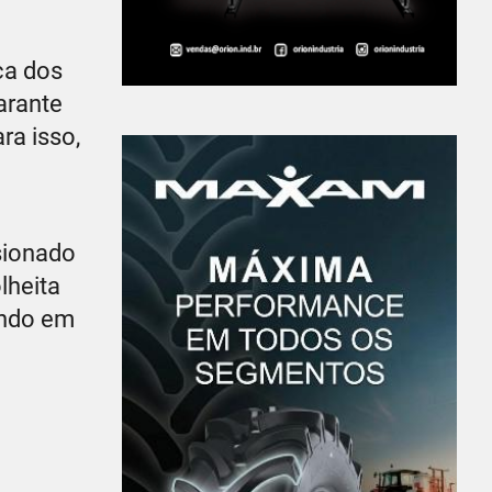
ça dos
arante
ra isso,
sionado
lheita
ando em