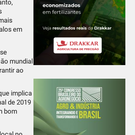
anto,
s
 mais
galos em
 se
ção mundial
antir ao
que implica
al de 2019
um bom
local no