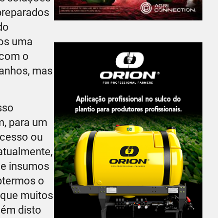
 preparados
do
mos uma
o com o
ganhos, mas
sso
m, para um
ucesso ou
atualmente,
s e insumos
obtermos o
 que muitos
lém disto