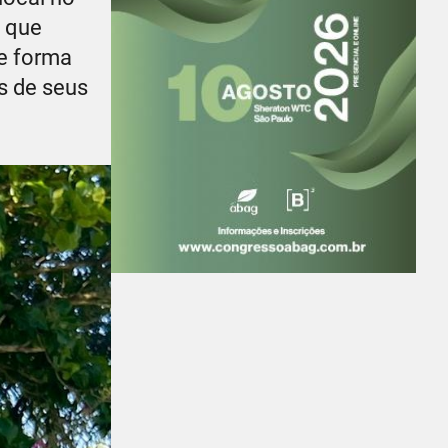
o que
e forma
s de seus