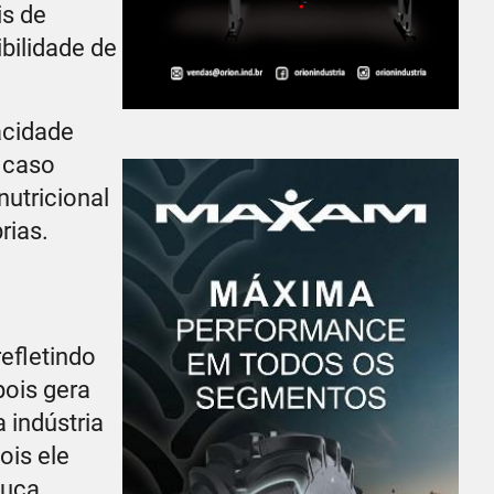
is de
bilidade de
acidade
 caso
nutricional
rias.
efletindo
pois gera
 indústria
ois ele
ouca