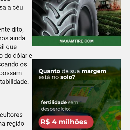
esa a céu
nte dito,
mos ainda
il que
o do dólar e
uscando os
m possam
abilidade.
cultores
na região