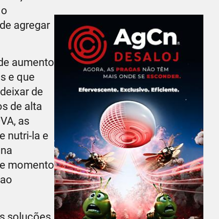
 o
ode agregar
a de aumento
s e que
deixar de
s de alta
VA, as
nutri-la e
 na
nde momento
 ao
s soluções