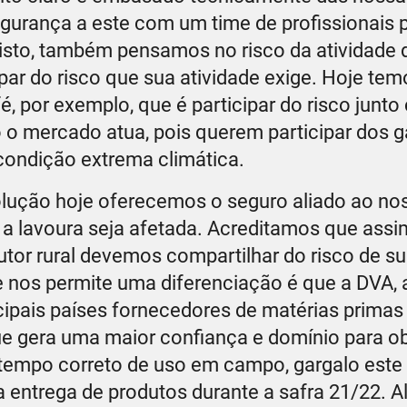
segurança a este com um time de profissionais
isto, também pensamos no risco da atividade 
par do risco que sua atividade exige. Hoje te
é, por exemplo, que é participar do risco junt
 o mercado atua, pois querem participar dos 
ondição extrema climática.
olução hoje oferecemos o seguro aliado ao no
o a lavoura seja afetada. Acreditamos que assi
utor rural devemos compartilhar do risco de s
ue nos permite uma diferenciação é que a DVA, 
ncipais países fornecedores de matérias prima
 que gera uma maior confiança e domínio para 
no tempo correto de uso em campo, gargalo este
a entrega de produtos durante a safra 21/22. A