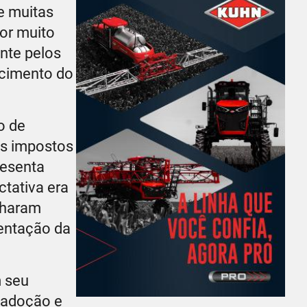
e muitas
or muito
ente pelos
scimento do
o de
os impostos
resenta
tativa era
nharam
mentação da
m seu
 adoção e