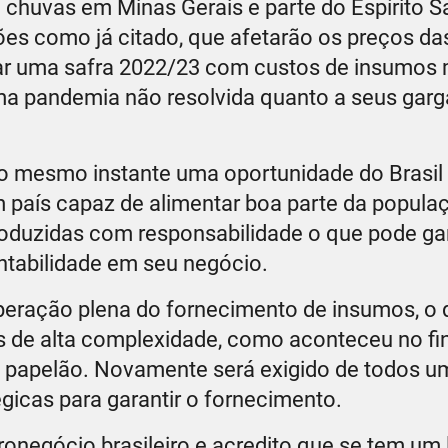
chuvas em Minas Gerais e parte do Espírito S
ões como já citado, que afetarão os preços da
ciar uma safra 2022/23 com custos de insumos
uma pandemia não resolvida quanto a seus gar
no mesmo instante uma oportunidade do Brasil
 país capaz de alimentar boa parte da popula
produzidas com responsabilidade o que pode gar
entabilidade em seu negócio.
peração plena do fornecimento de insumos, o 
de alta complexidade, como aconteceu no fin
e papelão. Novamente será exigido de todos 
gicas para garantir o fornecimento.
onegócio brasileiro e acredito que se tem um 