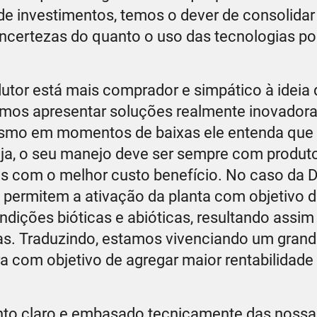
de investimentos, temos o dever de consolidar
incertezas do quanto o uso das tecnologias p
odutor está mais comprador e simpático à idei
amos apresentar soluções realmente inovadora
smo em momentos de baixas ele entenda que 
 seja, o seu manejo deve ser sempre com produto
es com o melhor custo benefício. No caso da D
ermitem a ativação da planta com objetivo de 
ndições bióticas e abióticas, resultando assim
tas. Traduzindo, estamos vivenciando um gra
ra com objetivo de agregar maior rentabilidade
to claro e embasado tecnicamente das nossa