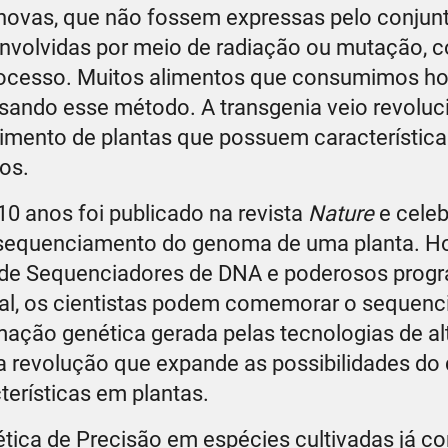
as novas, que não fossem expressas pelo conjun
nvolvidas por meio de radiação ou mutação, 
rocesso. Muitos alimentos que consumimos ho
sando esse método. A transgenia veio revolu
vimento de plantas que possuem característic
os.
10 anos foi publicado na revista
Nature
e celeb
 sequenciamento do genoma de uma planta. Ho
o de Sequenciadores de DNA e poderosos prog
al, os cientistas podem comemorar o sequen
ção genética gerada pelas tecnologias de al
revolução que expande as possibilidades do 
terísticas em plantas.
tica de Precisão em espécies cultivadas já 