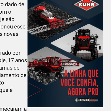
to dado de
com o
je são
cionou esse
as novas
rado por
je, 17 anos
ramas de
ciamento de
to
que é
começaram a