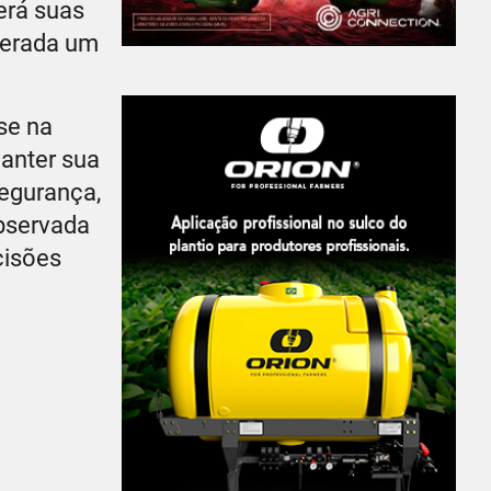
erá suas
iderada um
se na
manter sua
segurança,
observada
cisões