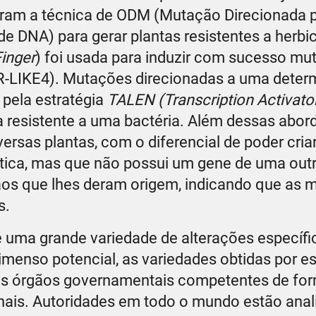
zaram a técnica de ODM (Mutação Direcionada 
e DNA) para gerar plantas resistentes a herbi
Finger
) foi usada para induzir com sucesso m
R-LIKE4). Mutações direcionadas a uma deter
pela estratégia
TALEN (Transcription Activato
 resistente a uma bactéria. Além dessas abor
versas plantas, com o diferencial de poder cria
tica, mas que não possui um gene de uma outr
aos que lhes deram origem, indicando que as 
s.
 uma grande variedade de alterações específi
menso potencial, as variedades obtidas por e
os órgãos governamentais competentes de fo
ionais. Autoridades em todo o mundo estão ana