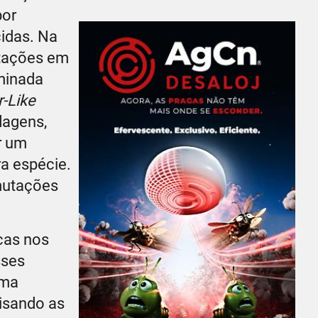
por
cidas. Na
utações em
minada
r-Like
dagens,
r um
a espécie.
mutações
cas nos
sses
rma
lisando as