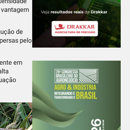
ntensidade
he vantagem
dução de
persas pelo
mente em
alta
tuação