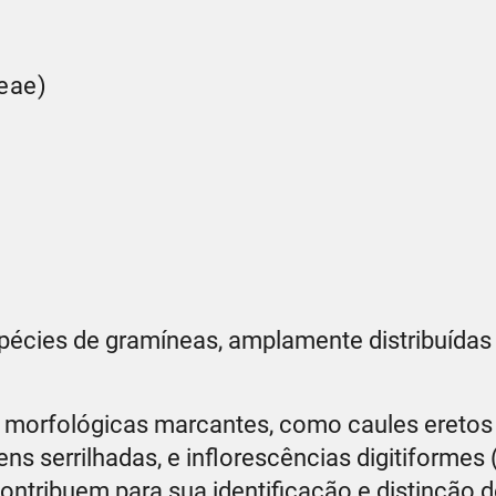
eae)
pécies de gramíneas, amplamente distribuídas
s morfológicas marcantes, como caules eretos
ns serrilhadas, e inflorescências digitiformes
ontribuem para sua identificação e distinção d