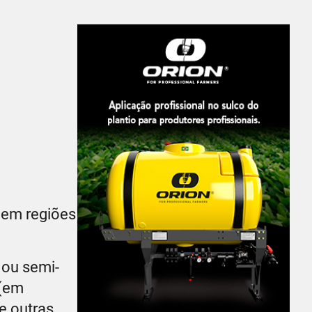
 em regiões
 ou semi-
 (em
e outras