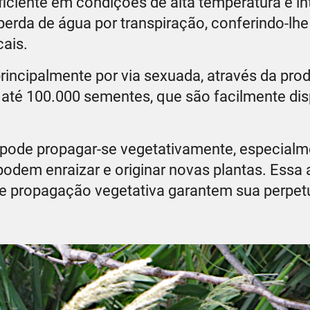
ficiente em condições de alta temperatura e i
 perda de água por transpiração, conferindo-l
cais.
incipalmente por via sexuada, através da pro
até 100.000 sementes, que são facilmente dis
 pode propagar-se vegetativamente, especial
odem enraizar e originar novas plantas. Essa 
de propagação vegetativa garantem sua perpe