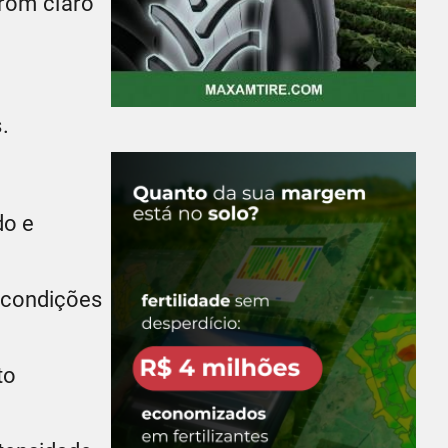
rom claro
.
do e
 condições
to