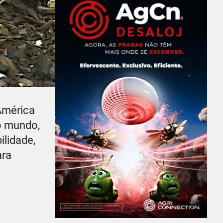
América
do mundo,
ilidade,
ara