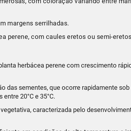
merosas, com coloração variando entre mar
com margens serrilhadas.
ea perene, com caules eretos ou semi-eretos
planta herbácea perene com crescimento rápi
ão das sementes, que ocorre rapidamente sob
 entre 20°C e 35°C.
 vegetativa, caracterizada pelo desenvolvimen