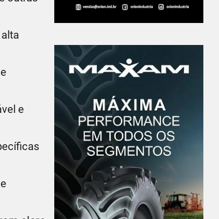
 alta
 e
ável e
ecíficas
 e