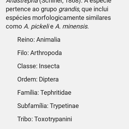
Anastrepha
(Schiner, 1868). A espécie
pertence ao grupo
grandis
, que inclui
espécies morfologicamente similares
como
A. pickeli
e
A. minensis
.
Reino: Animalia
Filo: Arthropoda
Classe: Insecta
Ordem: Diptera
Família: Tephritidae
Subfamília: Trypetinae
Tribo: Toxotrypanini