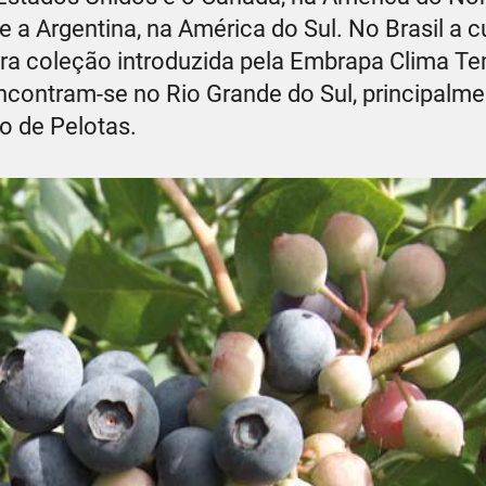
e a Argentina, na América do Sul. No Brasil a c
ira coleção introduzida pela Embrapa Clima T
encontram-se no Rio Grande do Sul, principalm
o de Pelotas.