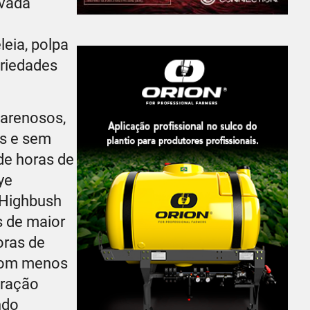
evada
leia, polpa
priedades
-arenosos,
as e sem
 de horas de
ye
 Highbush
s de maior
oras de
 com menos
oração
ndo