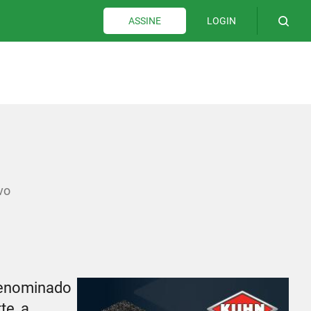
LOGIN
ASSINE
vo
 denominado
te, a