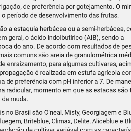
rrigação, de preferência por gotejamento. O mir
o período de desenvolvimento das frutas.
são a estaquia herbácea ou a semi-herbácea, 
 geral, o ácido indolbutírico (AIB), sendo a
época do ano. De acordo com resultados de pes
s mais comuns são areia de granulométrica méd
 de enraizamento, para algumas cultivares, ac
ropagação é realizada em estufa agrícola com
ua de preferência com pH inferior a 7. De manei
ma radicular, momento em que as estacas são t
o da muda.
eis no Brasil são O'neal, Misty, Georgiagem e Bl
egem, Briteblue, Climax, Delite, Aliceblue e Bl
ndação de cultivar variável com as caracterís