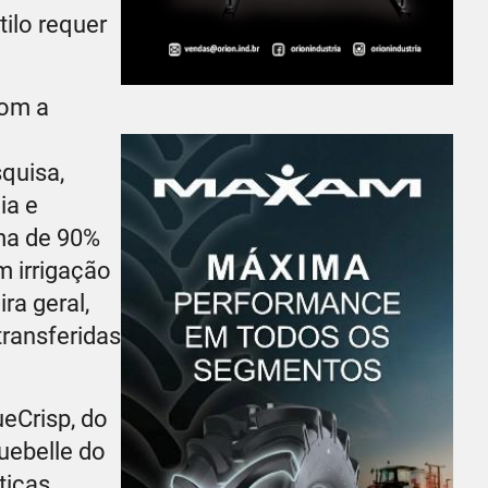
tilo requer
com a
quisa,
ia e
ima de 90%
 irrigação
ra geral,
ransferidas
ueCrisp, do
uebelle do
ticas