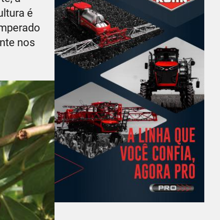
ultura é
emperado
ente nos