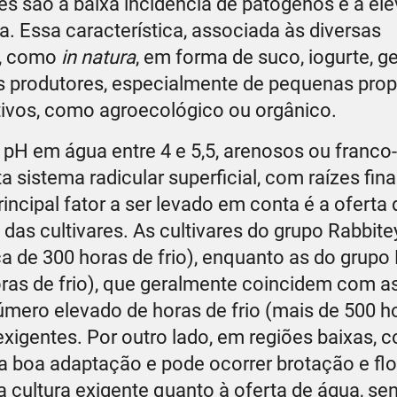
es são a baixa incidência de patógenos e a el
. Essa característica, associada às diversas
a, como
in natura
, em forma de suco, iogurte, ge
os produtores, especialmente de pequenas pro
tivos, como agroecológico ou orgânico.
m pH em água entre 4 e 5,5, arenosos ou franco
sistema radicular superficial, com raízes fin
rincipal fator a ser levado em conta é a oferta
a das cultivares. As cultivares do grupo Rabbite
a de 300 horas de frio), enquanto as do grupo
oras de frio), que geralmente coincidem com a
úmero elevado de horas de frio (mais de 500 h
 exigentes. Por outro lado, em regiões baixas,
nta boa adaptação e pode ocorrer brotação e fl
 cultura exigente quanto à oferta de água, se