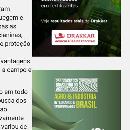
tram
luegem e
bas as
cianinas,
de proteção
 vantagens
vo a campo e
to em todo
 busca dos
 ao
tivamente
 variou de