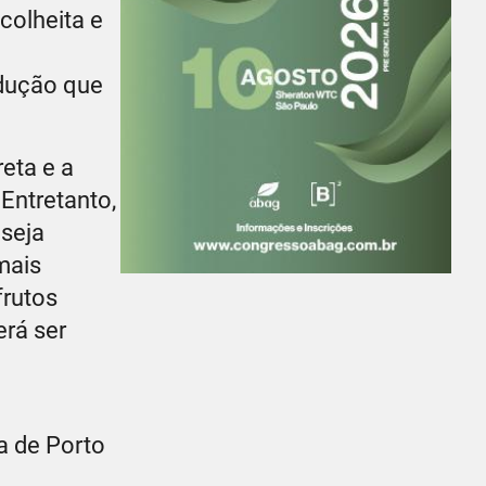
 colheita e
odução que
eta e a
Entretanto,
 seja
mais
frutos
erá ser
a de Porto