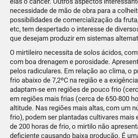
elas o câncer. Outros aspectos interessant
necessidade de mão de obra para a colheita
possibilidades de comercialização da frut
etc, tem despertado o interesse de divers
que desejam produzir em sistemas alterna
O mirtileiro necessita de solos ácidos, co
com boa drenagem e porosidade. Apresenta 
pelos radiculares. Em relação ao clima, o p
frio abaixo de 7,2ºC na região e a exigênci
adaptam-se em regiões de pouco frio (cerc
em regiões mais frias (cerca de 650-800 h
altitude. Nas regiões mais altas, com um n
frio), podem ser plantadas cultivares mais
de 200 horas de frio, o mirtilo não aprese
deficiente causando baixa produção. É uma