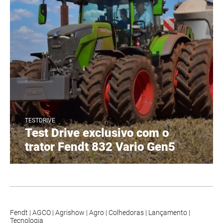
TESTDRIVE
Test Drive exclusivo com o
trator Fendt 832 Vario Gen5
Fendt
|
AGCO
|
Agrishow
|
Agro
|
Colhedoras
|
Lançamento
|
Tecnologia